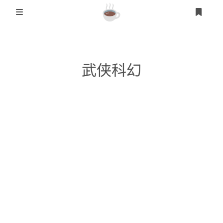
登录
首页
武侠科幻
另类其它
乱伦文学
人妻熟女
短篇文学
无~
武侠科幻
学园文学
异国文学
武侠文学
今晚谁与你做爱-教师版1-7 (2/3)
制服文学