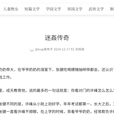
人妻熟女
短篇文学
学园文学
异国文学
武侠文学
制
迷姦传奇
@icup
发布于 2024-12-17 93 次阅读
奶奶带大，在爷爷奶奶的溺爱下，张健吃喝嫖赌抽样样都会，还认识
找工作。
里，成天教育他，说的最多的一句话就是：你看对门的许峰怎么怎么
张健不同的是，许峰从小就上劲好学，年年考试都第一，长大之后，
张健一直看许峰不顺眼，在上学的时候，背着爷爷奶奶，经常欺负许