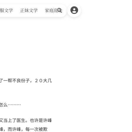
服文学
正妹文学
家庭乱伦
搜
索
了一帮不良份子，２０大几
怎么………
又当上了医生。也许是许峰
峰，而许峰，每一次被欺