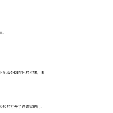
里。
下配着条咖啡色的丝袜，脚
轻轻的打开了许峰家的门。