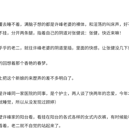
覆去睡不着，满脑子想的都是许峰老婆的裸体，和淫荡的叫床声，好
不挂，分开两条腿，指着自己的阴道对张健说：张健，快近来嘛！
乎乎的老二，就往许峰老婆的阴道里插，里面的快感，让张健没几下
的回想着那个香艳的春梦。
上把这个新娘的来歷弄的差不多明白了。
是许峰同一家医院的同事，是个护士，两人谈了快两年的恋爱，今年
就睡觉，所以从没发现过顾婷）
壁许峰家的阳台看，看挂在阳台的各式各样的女式内衣裤，有时候能
看着，老二就不自觉的站起来了。