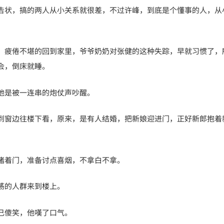
告状，搞的两人从小关系就很差，不过许峰，到底是个懂事的人，从
，疲倦不堪的回到家里，爷爷奶奶对张健的这种失踪，早就习惯了，
会，倒床就睡。
他是被一连串的炮仗声吵醒。
到窗边往楼下看，原来，是有人结婚，把新娘迎进门，正好新郎抱着
堵着门，准备讨点喜烟，不拿白不拿。
荡的人群来到楼上。
己傻笑，他嘆了口气。