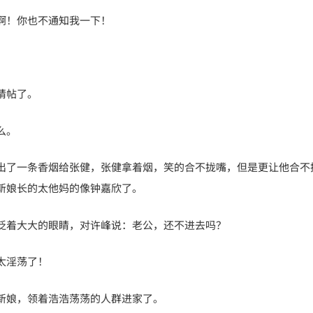
啊！你也不通知我一下！
请帖了。
么。
出了一条香烟给张健，张健拿着烟，笑的合不拢嘴，但是更让他合不
新娘长的太他妈的像钟嘉欣了。
眨着大大的眼睛，对许峰说：老公，还不进去吗？
太淫荡了！
新娘，领着浩浩荡荡的人群进家了。