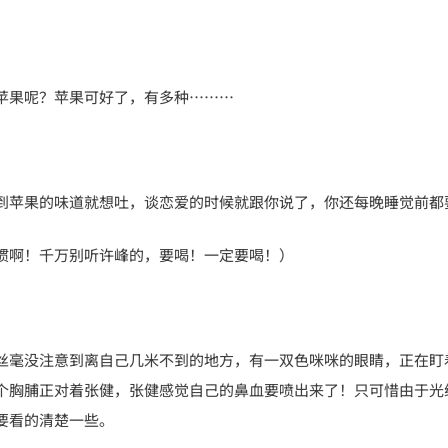
苹果呢？苹果可好了，有多种………
。
到苹果的味道就想吐，谈恋爱的时候就跟你说了，你还每晚睡觉前都
惯啊！千万别听许峰的，要喝！一定要喝！）
丝毫没注意到离自己几米不到的地方，有一双色咪咪的眼睛，正在盯
个胸脯正对着张健，张健感觉自己的鼻血要喷出来了！只可惜由于光
要看的清楚一些。