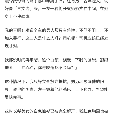
最令我惊讶的除了那中年男子外，还有另一名年轻人，就
好像「三文治」般，一左一右将长髮师奶夹在中间，在她
身上不停肆虐。
我的天啊！难道全车的男人都只有兽性，不但不阻止，还
加入暴行，这些人是什么人呀？司机呢？司机应该已经发
现才对。
我都没时间再细想，这个白领一族敲一下我的脑袋，狠狠
地说：「专心点，你连吹萧都不会吗？」
这种情况下，我只好完全放弃抵抗，努力地吸吮他的阳
具，舔他的阴囊，左手握着他的鸡巴，上下套弄，希望能
尽快完事。
这时长髮美女的白色恤衫已被完全解开，粉红色胸围也被