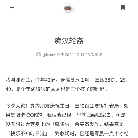
登录
首页
痴汉轮姦
另类其它
@icup
发布于 2024-12-17 93 次阅读
乱伦文学
人妻熟女
我叫陈香兰，今年42岁，身高５尺１吋，三围38Ｄ、29、
短篇文学
40，是个丰满得很的太太也是三个孩子的妈妈。
学园文学
今晚大家打算为朋友庆祝生日，去联谊会晚饭打雀局，如
异国文学
果是唱卡拉OK的，我估我已经一早就已经归家去；可是，
武侠文学
没有想过大家身上的「麻雀虫」会突然发作，结果真是
「快乐不知时日过」，到收场时，已经是零晨一点半才结
制服文学