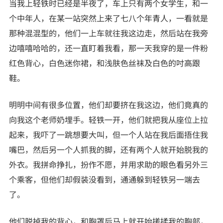
当我上轻铁时已经是半夜了，车上只有两个女学生，和一
个中年人，在某一站突然上来了七八个年青人，一看就是
那种混混型的，他们一上车就往我这边走，然后站在我旁
边嘻嘻哈哈的，还一直盯着我看，那一天我穿的是一件粉
红色背心，白色迷你裙，和浅肤色丝袜及白色的吋高跟
鞋。
明明中间有很多位置，他们却要挤在我这边，他们竟真的
向我这个老师奶埋手。轻铁一开，他们就把我从座位上拉
起来，我吓了一跳想要大叫，但一个人站在我后面捂住我
嘴巴，然后另一个人抓我的脚，还有两个人就开始脱我的
外衣。我拼命挣扎，扮作不愿，并用求助的眼色看另外三
个乘客，但他们却假装没看到，通通躲到轻铁另一端去
了。
他们脱掉我的背心，和胸罩后马上就开始搓揉我的胸部，