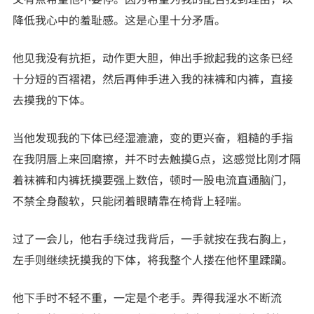
降低我心中的羞耻感。这是心里十分矛盾。
他见我没有抗拒，动作更大胆，伸出手掀起我的这条已经
十分短的百褶裙，然后再伸手进入我的袜裤和内裤，直接
去摸我的下体。
当他发现我的下体已经湿漉漉，变的更兴奋，粗糙的手指
在我阴唇上来回磨擦，并不时去触摸G点，这感觉比刚才隔
着袜裤和内裤抚摸要强上数倍，顿时一股电流直通脑门，
不禁全身酸软，只能闭着眼睛靠在椅背上轻喘。
过了一会儿，他右手绕过我背后，一手就按在我右胸上，
左手则继续抚摸我的下体，将我整个人搂在他怀里蹂躏。
他下手时不轻不重，一定是个老手。弄得我淫水不断流