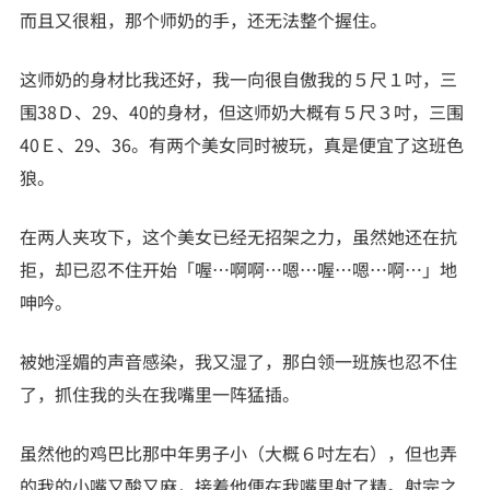
而且又很粗，那个师奶的手，还无法整个握住。
这师奶的身材比我还好，我一向很自傲我的５尺１吋，三
围38Ｄ、29、40的身材，但这师奶大概有５尺３吋，三围
40Ｅ、29、36。有两个美女同时被玩，真是便宜了这班色
狼。
在两人夹攻下，这个美女已经无招架之力，虽然她还在抗
拒，却已忍不住开始「喔…啊啊…嗯…喔…嗯…啊…」地
呻吟。
被她淫媚的声音感染，我又湿了，那白领一班族也忍不住
了，抓住我的头在我嘴里一阵猛插。
虽然他的鸡巴比那中年男子小（大概６吋左右），但也弄
的我的小嘴又酸又麻，接着他便在我嘴里射了精。射完之