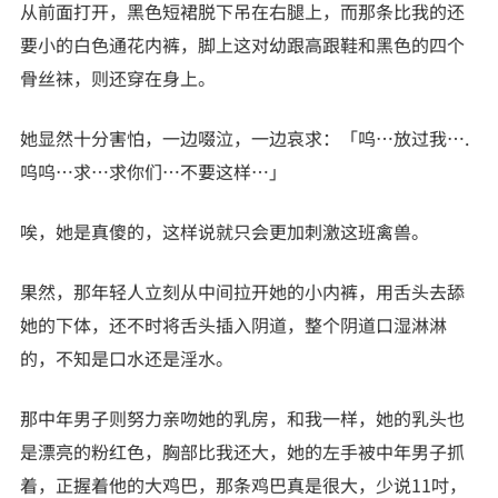
从前面打开，黑色短裙脱下吊在右腿上，而那条比我的还
要小的白色通花内裤，脚上这对幼跟高跟鞋和黑色的四个
骨丝袜，则还穿在身上。
她显然十分害怕，一边啜泣，一边哀求：「呜…放过我….
呜呜…求…求你们…不要这样…」
唉，她是真傻的，这样说就只会更加刺激这班禽兽。
果然，那年轻人立刻从中间拉开她的小内裤，用舌头去舔
她的下体，还不时将舌头插入阴道，整个阴道口湿淋淋
的，不知是口水还是淫水。
那中年男子则努力亲吻她的乳房，和我一样，她的乳头也
是漂亮的粉红色，胸部比我还大，她的左手被中年男子抓
着，正握着他的大鸡巴，那条鸡巴真是很大，少说11吋，