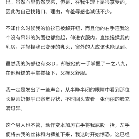
出。虽然心里仍然厌恶，但是，在我生理上是很享受的，
因此为自己找籍口、理由，令羞辱感也减低不少。
不知什么时候我的恤衫已被解开钮，而且他的右手连我这
个没有吊带的胸围也都掀起，伸进衣服内，直接搓揉我的
乳房，并轻捏我已变硬的乳头，窗外的人应该也能见到。
虽然我的胸部也有38Ｄ，却被他的一手掌握了十之八九，
在他粗糙的手掌搓揉下，又痒又舒服。
我一定是发出了一些声音，从半睁半闭的眼睛中看到那位
长髮师奶似乎已察觉异状，不时回头查看一张俏丽的脸充
满讶异。
这个男人也不管，动作变本加厉右手将我屁股一抬，左手
便将去我的丝袜和内裤扯下来，我这时开始惊恐，这已经