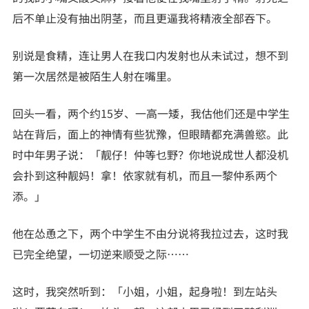
后不单止没有抽出阴茎，而且更逼我将精液全部吞下。
别说是食精，连让男人在我口内发射也从未试过，想不到
第一次居然是被陌生人射在嘴里。
回头一看，两个约15岁、一高一矮，我估他们还是中学生
站在背后，面上的神情有些犹豫，但眼睛都充满兽慾。此
时中年男子说：「靓仔！仲等乜野？你地说成世人都没机
会扑到这种靓妈！拿！依家就有机，而且一黎仲系两个
添。」
他在怂恿之下，两个中学生不由分说将我拉过去，这时我
已完全绝望，一切逆来顺受之际……
这时，我突然听到：「小姐，小姐，起身啦！到左站头