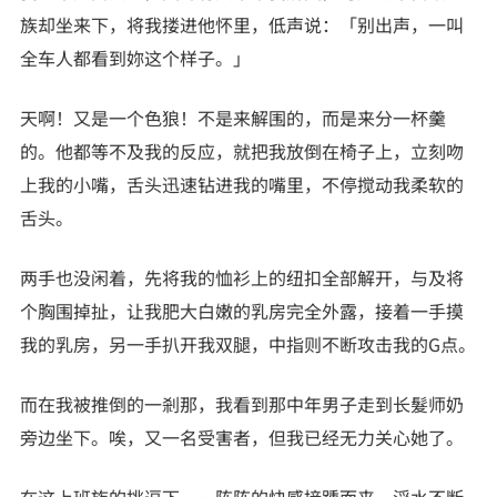
族却坐来下，将我搂进他怀里，低声说：「别出声，一叫
全车人都看到妳这个样子。」
天啊！又是一个色狼！不是来解围的，而是来分一杯羹
的。他都等不及我的反应，就把我放倒在椅子上，立刻吻
上我的小嘴，舌头迅速钻进我的嘴里，不停搅动我柔软的
舌头。
两手也没闲着，先将我的恤衫上的纽扣全部解开，与及将
个胸围掉扯，让我肥大白嫩的乳房完全外露，接着一手摸
我的乳房，另一手扒开我双腿，中指则不断攻击我的G点。
而在我被推倒的一剎那，我看到那中年男子走到长髮师奶
旁边坐下。唉，又一名受害者，但我已经无力关心她了。
在这上班族的挑逗下，一阵阵的快感接踵而来，淫水不断