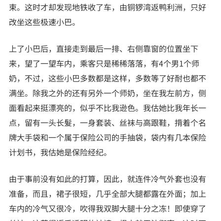
束。这时才却发现地铁收了车，由铜锣湾返鸭利洲，只好
正妹文学
改坐这些极速小巴。
家庭乱伦
上了小巴后，直接走到最后一排、右侧靠窗的位置坐下
来，望了一望车内，乘客只是稀稀落落，有4个男1个师
奶，不过，这些小巴多数都是这样，多数等了好耐也都不
满坐。除我之外的还有另外一个师奶，坐在我左前方，侧
面看起来挺漂亮的，似乎不比我逊色。我估她比我年长一
点，留有一头长髮，一身套装、丝袜与高跟鞋，揹着个名
牌大手袋和一个属于保险公司的手抽袋，袋内有几本保险
计划书，我估她是保险经纪。
由于事前没有如此的打算，因此，就连件冷气外套也没有
准备，而且，裙子很短，几乎全部大腿都露在外面；加上
车内的冷气又很冷，吹得我双脚大腿十分之冻！即使穿了