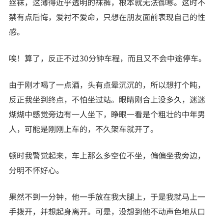
丝袜，这薄得近乎透明的袜裤，根本就无法御寒。这时不
禁有点后悔，爱衬不爱命，只想在朋友面前表现自己的性
感。
唉！算了，反正不过30分钟车程，而且又不会中途停车。
由于刚才喝了一点酒，头有点晕沉沉的，所以想打个盹，
反正我坐到终点，不怕坐过站。眼睛刚合上没多久，迷迷
煳煳中感觉旁边有一人坐下，睁眼一看是个粗壮的中年男
人，可能是刚刚上车的，不久架车就开了。
顿时我警觉起来，车上那么多空位不坐，偏偏坐我旁边，
分明不怀好心。
果然不到一分钟，他一手放在我大腿上，于是我就马上一
手拨开，并想起身离开。可是，没想到他不动声色地从口