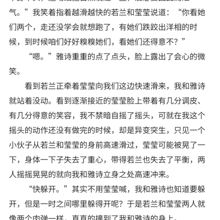
气。”我笑着指着越滑越快的若兰和莹莹说道：“你看她
们两个，走还没学会就想跑了，有她们跌跤出洋相的时
候，到时候咱们好好糗糗她们，看她们还得意不？”
“嗯。”雅诗重重的点了点头，脸上露出了会心的微
笑。
看到若兰正牵着莹莹向我们这边快速滑来，我和雅诗
就站着没动。看到逐渐接近的莹莹脸上带着有几分调皮、
有几分得意的笑容，我不禁暗自摇了摇头，可就在我这个
摇头的动作还没有做完的时候，却是异变突生，只见一个
小伙子从若兰和莹莹的身前高速滑过，莹莹可能被晃了一
下，身体一下子失去了重心，带得若兰也失去了平衡，两
人摇摇晃晃的就向我和雅诗立身之处高速冲来。
“快躲开。”其实不用莹莹喊，我和雅诗也知道要躲
开，但是一时之间哪里躲得开呢？于是若兰和莹莹两人就
像两个肉弹一样，直直的撞到了我和雅诗的身上。