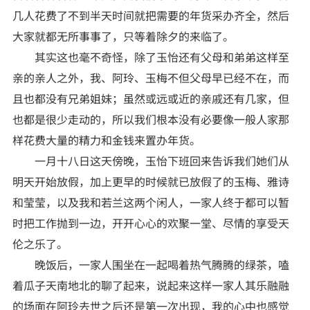
几人花费了不到半天时间就把需要的年货采办齐全，然后
大家就都无所事事了，只等着除夕的来临了。
其实这也毫不奇怪，除了玉怡还有父母和弟弟这样至
亲的亲人之外，我、阿玲、玉梅不但父母早已经不在，而
且也都没有兄弟姐妹；虽然或远或近的亲戚还有几家，但
也都是很少走动的，所以我们根本没有必要像一般人家那
样花费大量的精力和金钱来置办年货。
一月十八日这天傍晚，玉怡下班回来告诉我们她们从
明天开始放假，加上更早的时候就已放假了的玉梅、雅诗
和莹莹，以及我和若兰这两个闲人，一家人终于都可以暂
时把工作抛到一边，开开心心的欢聚一堂、尽情的享受天
伦之乐了。
晚饭后，一家人围坐在一起喝着热气腾腾的绿茶，嗑
着瓜子天南地北的聊了起来，说起来这样一家人其乐融融
的场面在阿玲去世之后还是第一次出现，我的心中也感觉