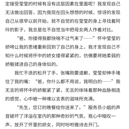
定接受莹莹的时候有没有这层因素在里面呢？我发现自己
无法做出回答，因为我现在回头想想的时候，惊讶的发现
自己从很早以前开始，就不自觉的在莹莹的身上寻找着阿
玲的影子，我总是在不自觉当中把母女两人作着对比。
“爸，你搂得我都快喘不过气来了……”怀中莹莹的
娇啼让我的思绪重新回到了自己的身上，我才发现自己不
知什么时候将怀中的娇女搂得紧紧的，仿佛要将她柔弱的
娇躯揉进自己的身体似的。
我忙不迭的松开了手，张嘴刚要道歉，莹莹却伸手堵
住了我的嘴：“爸，你什么都不用说，我明白的……”我
无言的将怀中的娇躯紧了紧，无言的体味着那种血脉相连
的感觉，心中被一种难以言表的滋味所充满。
“先生，您订的晚餐给你送来了。”服务员小姐的声
音破坏了洋溢在室内的那种奇妙的气氛，我心中暗叹一
声，放开了怀里的娇女，同时吩咐雅诗去开门。