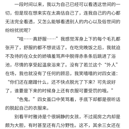
一段时间以来，我以为自己已经可以看透这世间的一
切，但是现在想来实在太高估自己了，连我自己的内心都
无法完全看透，又怎么能够看透别人的内心以及俗世间的
纷纷扰扰呢？
“哇……真舒服……”我感觉浑身上下的每个毛孔都
张开了，舒服的都不想说话了。在吃完晚饭之后，我就迫
不及待的在众女的娇嗔羞骂声中脱得赤条条后跳进了浴
池，尽情的享受起温泉浴来了。没有了若兰这个“外人”
在场，我也就没有了任何的顾忌，我笑嘻嘻的对四女道：
“你们还在磨蹭什么，还不快点脱光了下来？可先说好
了，谁要是下来的时候身上还有衣服可要受罚的哦。”
“色鬼。”四女虽口中笑骂着，手底下却都是很听话
的脱起自己的衣服来。
别看平时雅诗是个很娴静的女孩，不过闺房之内却是
颇为大胆，有时甚至还有几分野性。这不，其余三女还在