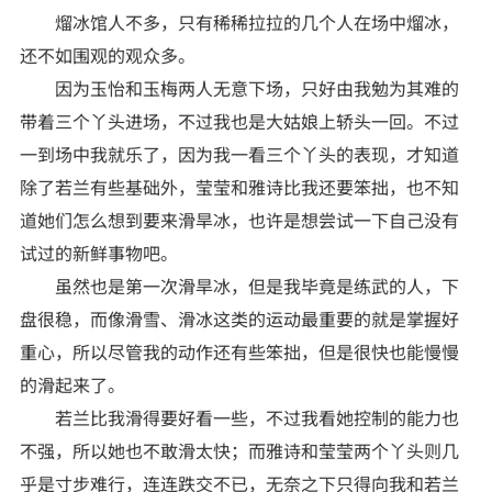
熘冰馆人不多，只有稀稀拉拉的几个人在场中熘冰，
还不如围观的观众多。
因为玉怡和玉梅两人无意下场，只好由我勉为其难的
带着三个丫头进场，不过我也是大姑娘上轿头一回。不过
一到场中我就乐了，因为我一看三个丫头的表现，才知道
除了若兰有些基础外，莹莹和雅诗比我还要笨拙，也不知
道她们怎么想到要来滑旱冰，也许是想尝试一下自己没有
试过的新鲜事物吧。
虽然也是第一次滑旱冰，但是我毕竟是练武的人，下
盘很稳，而像滑雪、滑冰这类的运动最重要的就是掌握好
重心，所以尽管我的动作还有些笨拙，但是很快也能慢慢
的滑起来了。
若兰比我滑得要好看一些，不过我看她控制的能力也
不强，所以她也不敢滑太快；而雅诗和莹莹两个丫头则几
乎是寸步难行，连连跌交不已，无奈之下只得向我和若兰