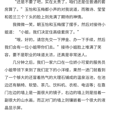
“还是不要了吧，实在太贵了，咱们还是住普通的套
房算了。”玉怡和玉梅都小声的对我说道，而雅诗、莹莹
和若兰三个丫头的脸上则充满了期待的神情。
我微微一笑，朝玉怡和玉梅摆了摆手，然后对接待小
姐道：“小姐，我们决定住高级套房了。”
“哦，好的，请您先交一下押金、办一下手续，然后
我们会有一位小姐带你们去。”接待小姐脸上堆满了笑
容，要不是职业的味道太浓，还真是非常迷人。
几分钟之后，我们一家六口在一位娇小可爱的服务员
小姐带领下来到了我们定下的小洋楼，果然一进门就看到
了一个够大的还冒着热气的大理石铺成的温泉浴池，在池
边还有躺椅、软垫、茶几、饮料机、衣柜、电话等；在靠
门左边的墙上是一面很大的镜子，右边的墙上则是挂着一
副很大的山水画，而正对门的墙上则镶嵌着一个很大的液
晶显示屏。