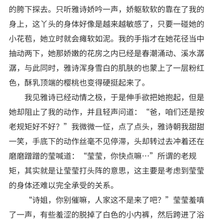
的胯下探去。只听雅诗娇吟一声，娇躯软软的靠在了我的
身上，这丫头的身体好像是越来越敏感了，只要一碰她的
小花苞，她立时就会瘫软如泥。我的手指才在她花径当中
抽动两下，她那娇嫩的花房之内已经是春潮涌动、溪水潺
潺，与此同时，雅诗浑身雪白的肌肤的也蒙上了一层粉红
色，酥乳顶端的樱桃也变得硬挺起来了。
我见雅诗已经动情之极，于是伸手欲把她抱起，但是
她却阻止了我的动作，并且轻声问道：“爸，咱们还是按
老规矩好不好？”我微微一怔，点了点头，雅诗朝我甜甜
一笑，手底下的动作丝毫不见停滞，头却转过去冲着还在
磨磨蹭蹭的莹喊道：“莹莹，你快点嘛…”所谓的老规
矩，其实就是让莹莹打头阵的意思，这主要是考虑到莹莹
的身体还难以完全承受的关系。
“诗姐，你别催嘛，人家这不是来了吧？”莹莹羞嗔
了一声，有些羞涩的脱掉了白色的小内裤，然后跨进了浴