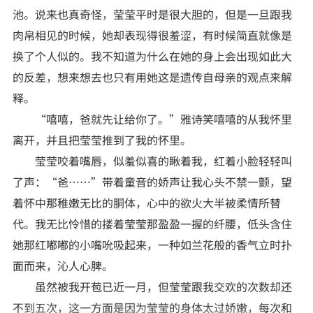
池。说来也真奇怪，莹莹平时是很大胆的，但是一旦跟我
肉帛相见的时候，她却表现得很羞涩，有时候简直就像是
换了个人似的。我不知道为什么在她的身上会出现如此大
的反差，想来想去也只有用她这是遗传自母亲的观点来解
释。
“嘻嘻，爸就先让给你了。”雅诗笑嘻嘻的从我怀里
离开，并且把莹莹推到了我的怀里。
莹莹咬着嘴唇，似羞似喜的瞅着我，红着小脸轻轻叫
了声：“爸……”带着童音的娇声让我心头不禁一颤，望
着怀中那稚嫩无比的胴体，心中的欲火大半被柔情所替
代。我无比怜惜的搂着莹莹那盈盈一握的纤腰，低头含住
她那红嘟嘟的小嘴吮吸起来，一种如兰花般的香气立时扑
面而来，沁人心脾。
虽然被我开苞已近一月，但莹莹跟我交欢的次数却还
不到五次，这一方面是因为莹莹的身体太过娇嫩，每次和