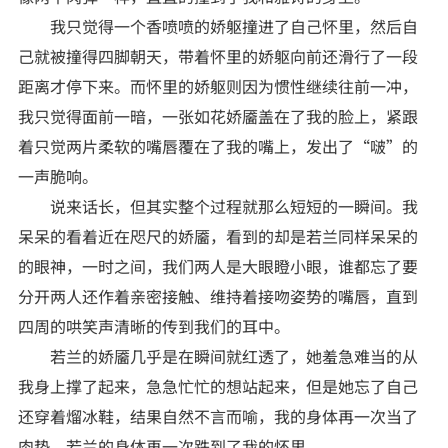
我只觉得一个香喷喷的娇躯撞进了自己怀里，然后自
己就被撞得四脚朝天，带着怀里的娇躯向前还滑行了一段
距离才停下来。而怀里的娇躯则因为惯性继续往前一冲，
我只觉得面前一暗，一张如花娇靥盖在了我的脸上，紧跟
着只觉两片柔软的嘴唇覆在了我的嘴上，发出了“啵”的
一声脆响。
说来话长，但其实整个过程就那么短短的一瞬间。我
呆呆的看着近在咫尺的娇靥，看到的却是若兰同样呆呆的
的眼神，一时之间，我们两人是大眼瞪小眼，谁都忘了要
分开两人还作着亲密接触、维持着接吻姿势的嘴唇，直到
四周的哄笑声清晰的传到我们的耳中。
若兰的娇靥几乎是在瞬间就红透了，她羞急难当的从
我身上撑了起来，急急忙忙的想站起来，但是她忘了自己
还穿着熘冰鞋，结果自然不言而喻，我的身体再一次当了
肉垫，若兰的身体再一次跌到了我的怀里。