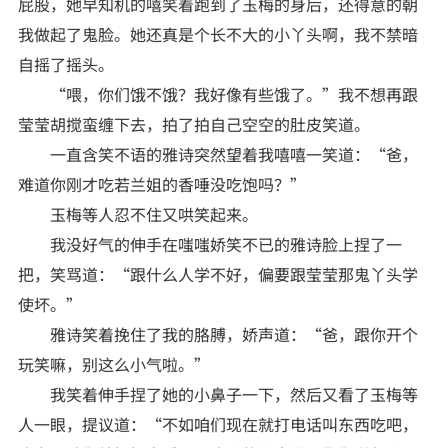
屁股，她早知机的嘻笑着跑到了玉梅的身后，还得意的朝
我做起了鬼脸。她还真是个长不大的小丫头啊，我不禁暗
自摇了摇头。
“喂，你们饿不饿？我好像有些饿了。”我不想再跟
莹莹胡搅蛮缠下去，拍了拍自己空空的肚皮笑道。
一直含笑不语的雅诗突然望着我嘻嘻一笑道：“爸，
难道你刚才吃若兰姐的香唾没吃饱吗？”
玉梅等人忍不住又哄笑起来。
我没好气的伸手在嗤嗤娇笑不已的雅诗脸上捏了一
把，笑骂道：“跟什么人学不好，偏要跟莹莹那鬼丫头学
使坏。”
雅诗笑着挽住了我的胳膊，娇声道：“爸，跟你开个
玩笑嘛，别这么小气啦。”
我笑着伸手捏了她的小鼻子一下，然后又看了玉梅等
人一眼，提议道：“不如咱们现在就打电话叫东西吃吧，