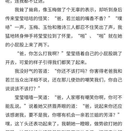
呢，连我都不让进。”
我耸了耸肩，像玉梅做了个无辜的表示，却听到身后
传来莹莹咭咭的怪笑：“爸，若兰姐的嘴香不香？”“噗
哧”一声，玉梅、玉怡和雅诗三人都忍不住笑出了声，我
猛地转身伸手将莹莹拉到了怀里，“啪”、“啪”就在她
的小屁股上来了两下。
“爸，你怎么打我啊？”莹莹捂着自己的小屁股跳了
开去，可爱的样子引得我们都笑了起来。
我没好气的答道：“你还不该打吗？你害得老爸我和
若兰当众出洋相不说，还在那儿使劲的嘲笑我们，你自己
说说该不该打？”
莹莹嘻嘻一笑道：“爸，人家哪有嘲笑你啊，你可不
能乱说。”说着她又挤眉弄眼的道：“爸，说起来你还应
该感谢我，要不是我，你哪有机会一亲若兰姐的芳泽？”
嘿，这丫头还表功起来了，我朝她一瞪眼，做势欲打她的