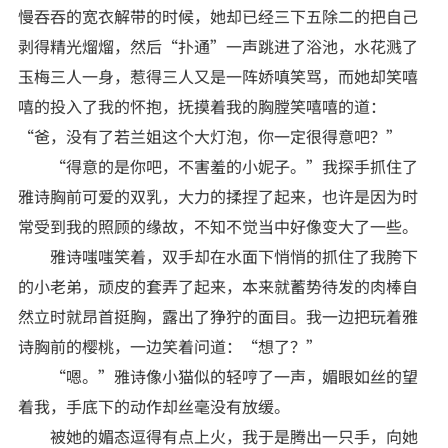
慢吞吞的宽衣解带的时候，她却已经三下五除二的把自己
剥得精光熘熘，然后“扑通”一声跳进了浴池，水花溅了
玉梅三人一身，惹得三人又是一阵娇嗔笑骂，而她却笑嘻
嘻的投入了我的怀抱，抚摸着我的胸膛笑嘻嘻的道：
“爸，没有了若兰姐这个大灯泡，你一定很得意吧？”
“得意的是你吧，不害羞的小妮子。”我探手抓住了
雅诗胸前可爱的双乳，大力的揉捏了起来，也许是因为时
常受到我的照顾的缘故，不知不觉当中好像变大了一些。
雅诗嗤嗤笑着，双手却在水面下悄悄的抓住了我胯下
的小老弟，顽皮的套弄了起来，本来就蓄势待发的肉棒自
然立时就昂首挺胸，露出了狰狞的面目。我一边把玩着雅
诗胸前的樱桃，一边笑着问道：“想了？”
“嗯。”雅诗像小猫似的轻哼了一声，媚眼如丝的望
着我，手底下的动作却丝毫没有放缓。
被她的媚态逗得有点上火，我于是腾出一只手，向她