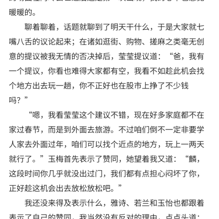
暖暖的。
聊着聊着，话题就聊到了明天干什么，于是大家就七
嘴八舌的议论起来；在诸如逛街、购物、搓麻之类毫无创
意的提议被我无情的否决掉后，莹莹提议道：“爸，我有
一个提议，你看也难得大家都有空，我看不如趁此机会找
个地方出去玩一趟，你不正好也在股市上挣了不少钱
吗？”
“嗯，我看莹莹这个建议不错，现在好多家庭都不在
家过春节，而是到外面去旅游。不过咱们倒不一定非要学
人家去外面过年，咱们可以找个近点的地方，玩上一两天
就行了。”玉梅首先表示了赞同，她望着我又道：“麟，
这段时间你几乎就没出过门，我们都有点担心闷坏了你，
正好趁这机会出去放松放松吧。”
我还没来得及表示什么，雅诗、若兰和玉怡也都跟着
表示了自己的赞同，我当然没有反对的理由，点点头道：