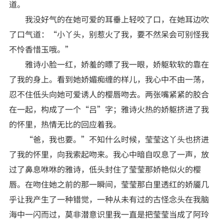
道。
我没好气的在她可爱的耳垂上轻咬了口，在她耳边吹
了口气道：“小丫头，别惹火了我，要不然呆会可别怪我
不怜香惜玉哦。”
雅诗小脸一红，娇羞的瞟了我一眼，娇躯软软的靠在
了我的身上。看到她娇媚痴缠的样儿，我心中不由一荡，
忍不住低头向她可爱诱人的樱唇吻去。两张嘴紧紧的胶合
在一起，构成了一个“吕”字；雅诗火热的娇躯挤进了我
的怀里，热情无比的回应着我。
“爸，我也要。”不知什么时候，莹莹这丫头也挤进
了我的怀里，向我索起吻来。我心中暗自叹息了一声，放
过了鼻息咻咻的雅诗，低头封住了莹莹那娇艳似火的樱
唇。在吻住她之前的那一瞬间，莹莹那白里透红的娇靥几
乎让我产生了一种错觉，一种从未有过的古怪念头在我脑
海中一闪而过，莫非潜意识里我一直是把莹莹当成了阿玲