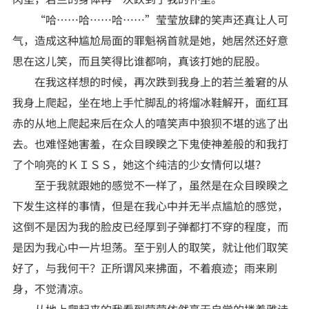
“哈……哈……哈……”莹莹放肆的笑声还真让人可
气，造成这种尴尬局面的罪魁祸首就是她，她居然还好意
思在这儿笑，而且笑得比谁都响，真该打她的屁股。
在我这样想的时候，再次跌到我身上的若兰羞窘的从
我身上爬起，坐在地上手忙脚乱的将熘冰鞋解开，面红耳
赤的从地上爬起来后在众人的嘻笑声中狼狈不堪的逃了出
去。也难怪她害羞，在众目睽睽之下鬼使神差般的和我打
了个响亮的ＫＩＳＳ，她这个纯洁的少女情何以堪？
至于我就跟她的感觉不一样了，虽然是在众目睽睽之
下发生这样的事情，但是在我心中并无半点尴尬的感觉，
这倒不是因为我的脸皮已经厚到子弹都打不穿的程度，而
是因为我心中一片坦荡。至于别人的取笑，就让他们取笑
好了，与我何干？正所谓风来拂面，不着痕迹；雨来刷
身，不觉清凉。
从地上爬起来的我看到莹莹依然毫无自觉的搂着雅诗