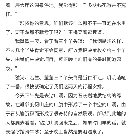
着一层大厅这温泉浴池，我觉得那一千多块钱花得并不冤
枉。”
“那按你的意思，咱们就该什么都不干一直泡在水里
了，要不然那不就亏了吗？”玉梅笑着逗趣道。
我微微一笑，看了看三个丫头道：“我倒是想这样，
不过几个丫头肯定不会同意，所以我把决策权交给三个丫
头，由她们来决定项目，反正晚上咱们有的是时间泡温
泉。”
雅诗、若兰、莹莹三个丫头倒是当仁不让，叽叽喳喳
了一番，很快就确定了我们这两天的行程安排。
今天下午先是去钻山洞，因为石灰岩地质结构的缘
故，在毗邻度假山庄的山腹中形成了一个中空的山洞，由
于石灰岩沉积而形成了很奇特的自然景观，所以到此地的
人都要去看看。钻完山洞回来之后，如果时间早的话，就
去熘冰馆滑旱冰；至于晚上当然是要泡温泉了。