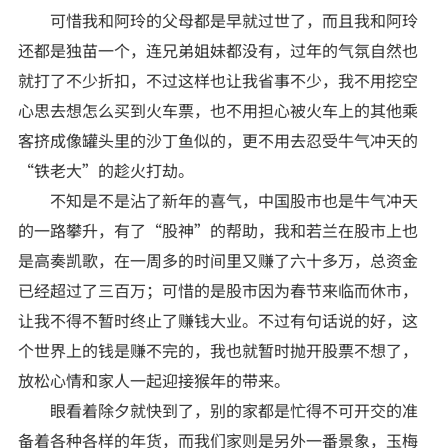
可惜我和阿玲的父母都是早就过世了，而且我和阿玲
正妹文学
还都是独苗一个，连兄弟姐妹都没有，过年的气氛自然也
家庭乱伦
就打了不少折扣，不过这样也让我省事不少，我不用挖空
心思去想怎么买到火车票，也不用担心被火车上的其他乘
客挤成像罐头里的沙丁鱼似的，更不用去忍受牛气冲天的
“铁老大”的趁火打劫。
不知是不是沾了新年的喜气，中国股市也是牛气冲天
的一路攀升，有了“股神”的帮助，我和若兰在股市上也
是高奏凯歌，在一周多的时间里又赚了六十多万，总资金
已经超过了三百万；可惜的是股市因为春节来临而休市，
让我不得不暂时终止了赚钱大业。不过有句话说的好，这
个世界上的钱是赚不完的，我也就暂时抛开股票不想了，
放松心情和家人一起迎接猴年的带来。
眼看着除夕就快到了，别的家都是忙得不可开交的准
备着各种各样的年货，而我们家则是另外一番景象，玉梅