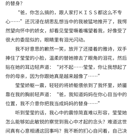
的替身？
“爸，你怎么搞的，跟人家打ＫＩＳＳ都这么不专
心……”还沉浸在胡思乱想当中的我被猛地推开了，我愕
然望向怀中的娇女，却看见莹莹噘着嘴望着我，好像受了
很大的委屈似的，眼睛里有泪光闪动。
我不好意思的歉然一笑，放开了还搂着的雅诗，双手
捧住了莹莹的小脸，温柔的替她擦去了眼角的泪花，然后
贴在她的耳边轻声道：“对不起……莹莹，你让我想起了
你的母亲，因为你跟她真是越来越像了……”
莹莹娇躯一震，轻轻的将娇躯偎依到了我怀里，娇靥
靠在我的胸前轻声道：“爸，我知道妈妈在你心目当中的
位置，我不介意你把我当成妈妈的替身……”
听到莹莹的话，我心中的震惊简直难以形容，莹莹她
怎么能够如此敏锐的察觉到我心中才起的念头？难道这世
间真有心意相通这回事吗？我不断的扪心自问着，自己决