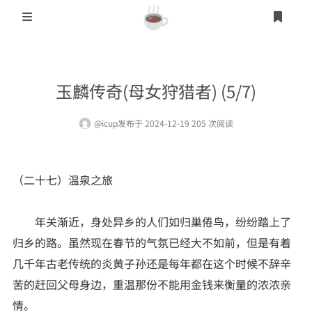
登录
首页
玉麟传奇(母女狩猎者) (5/7)
另类其它
@icup
发布于 2024-12-19 205 次阅读
乱伦文学
人妻熟女
（二十七）温泉之旅
短篇文学
学园文学
年关渐近，身处异乡的人们如归巢倦鸟，纷纷踏上了
归乡的路。虽然现在春节的气氛已经大不如前，但是有着
异国文学
几千年古老传统的炎黄子孙还是每年都在这个时候不辞辛
武侠文学
苦的赶回父母身边，重温那份不能用金钱来衡量的浓浓亲
情。
制服文学