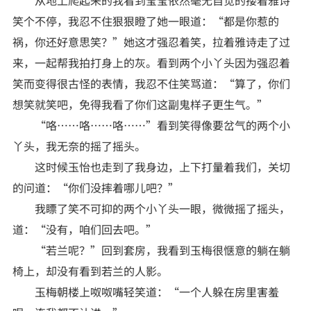
笑个不停，我忍不住狠狠瞪了她一眼道：“都是你惹的
祸，你还好意思笑？”她这才强忍着笑，拉着雅诗走了过
来，一起帮我拍打身上的灰。看到两个小丫头因为强忍着
笑而变得很古怪的表情，我忍不住笑骂道：“算了，你们
想笑就笑吧，免得我看了你们这副鬼样子更生气。”
“咯……咯……咯……”看到笑得像要岔气的两个小
丫头，我无奈的摇了摇头。
这时候玉怡也走到了我身边，上下打量着我们，关切
的问道：“你们没摔着哪儿吧？”
我瞟了笑不可抑的两个小丫头一眼，微微摇了摇头，
道：“没有，咱们回去吧。”
“若兰呢？”回到套房，我看到玉梅很惬意的躺在躺
椅上，却没有看到若兰的人影。
玉梅朝楼上呶呶嘴轻笑道：“一个人躲在房里害羞