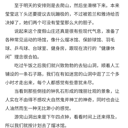
至于明天的安排则是去爬山，然后坐滑梯下来。本来
莹莹这丫头还要提议去玩蹦极的，不过被若兰和雅诗给否
决掉了，她们两个可没有莹莹那么大的胆子。
说起来这个度假山庄还真是很有些现代气息，准备了
各种常见运动的场馆，像什么熘冰馆、保龄球馆、羽毛
球、乒乓球、台球室、健身房，跟现在流行的“健康休
闲”理念很合拍。
吃过午饭之后我们就兴致勃勃的去钻山洞，顺着人工
铺设的一条石子路，我们在有如迷宫的山洞中逛了三个多
小时才走出来，每个人都感觉有些意犹未尽。
当看到那些倒挂的钟乳石形成的瑰丽壮观的景象，让
人实在不由得不感叹大自然鬼斧神工的神奇，同时也会让
人油然而生一种无比渺小的感觉。
游完山洞出来是下午四点钟，看看时间上还来得及，
所以我们就按计划去了熘冰馆。