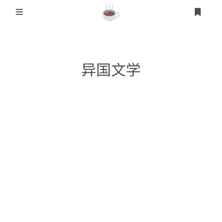
登录
首页
异国文学
另类其它
乱伦文学
人妻熟女
短篇文学
无~
异国文学
学园文学
异国文学
武侠文学
长滩岛按摩暴露记
制服文学